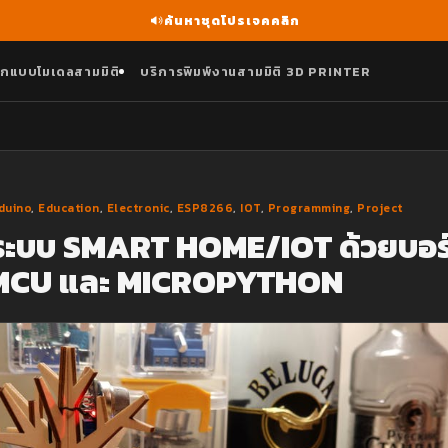
ค้นหาชุดโปรเจคคลิก
กแบบโมเดลสามมิติ
บริการพิมพ์งานสามมิติ 3D PRINTER
duino
,
Education
,
Electronic
,
ESP8266
,
IOT
,
Programming
,
Project
ระบบ SMART HOME/IOT ด้วยบอร
CU และ MICROPYTHON