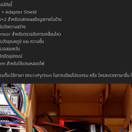
ณ์ดังนี้
+ Adapter Shield
6×2 สำหรับแสดงผลข้อมูลภายในบ้าน
บวัดความสว่าง
nsor สำหรับตรวจจับการเคลื่อนไหว
วัดอุณหภูมิ และ ความชื้น
รวจสอบควัน
ิดปิดอุปกรณ์
m สำหรับใช้แทนหลอดไฟ
มก็จะใช้ภาษา MicroPython ในการเขียนโปรแกรม หรือ ใครสะดวกภาษาอื่น ก็ไ