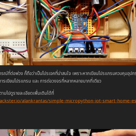
ณ์ที่ต่อพ่วง ก็ถือว่าเป็นโปรเจคที่น่าสนใจ เพราะหากเขียนโปรแกรมควบคุมอุปกร
นรู้การเขียนโปรแกรม และ การต่อวงจรที่หลากหลายมากที่เดียว
ไปดูรายละเอียดเพื่มเติมได้ที่
ackster.io/alankrantas/simple-micropython-iot-smart-home-e