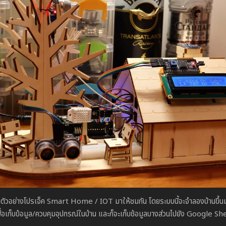
้เอาตัวอย่างโปรเจ็ค Smart Home / IOT มาให้ชมกัน โดยระบบนี้จะจำลองบ้านขึ้
่อเก็บข้อมูล/ควบคุมอุปกรณ์ในบ้าน และก็จะเก็บช้อมูลบางส่วนไปยัง Google S