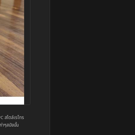
 PC สไตล์เรโทร
าๆสมัยนั้น