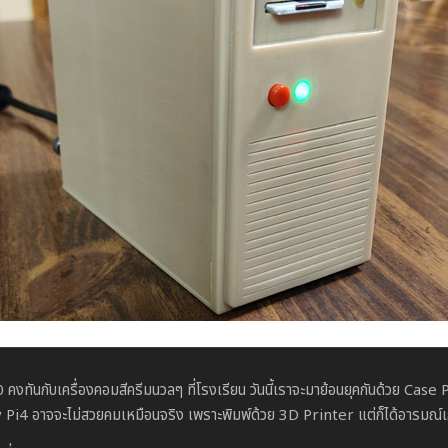
0 คงทันกับเครื่องคอมสีครีมนวลๆ ที่โรงเรียน วันนี้เราจะมาย้อนยุคกันด้วย Case
i4 อาจจะไม่สวยคมเหมือนจริง เพราะพิมพ์ด้วย 3D Printer แต่ก็ได้อารมณ์เก่