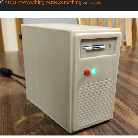
ที่
https://www.thingiverse.com/thing:5215750