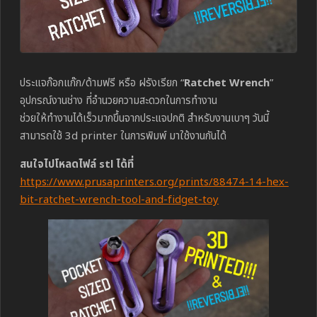
ประแจก๊อกแก๊ก/ด้ามฟรี หรือ ฝรังเรียก “
Ratchet Wrench
”
อุปกรณ์งานช่าง ที่อำนวยความสะดวกในการทำงาน
ช่วยให้ทำงานได้เร็วมากขึ้นจากประแจปกติ สำหรับงานเบาๆ วันนี้
สามารถใช้ 3d printer ในการพิมพ์ มาใช้งานกันได้
สนใจไปโหลดไฟล์ stl ได้ที่
https://www.prusaprinters.org/prints/88474-14-hex-
bit-ratchet-wrench-tool-and-fidget-toy