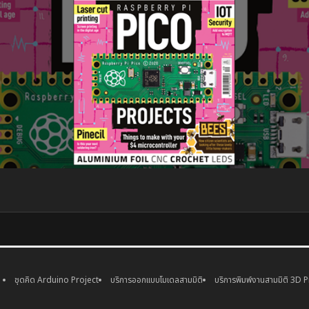
ชุดคิด Arduino Project
บริการออกแบบโมเดลสามมิติ
บริการพิมพ์งานสามมิติ 3D P