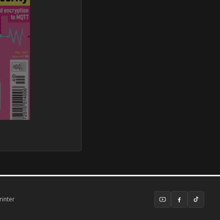
rinter
YouTube
Facebook
TikTok