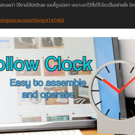
อกเลยว่า ใช้งานได้ปกติเลย และก็ดูแปลตา เหมาะเอาไว้ตั้งโต๊ะโชวเป็นอย่างยิ่ง 
hingiverse.com/thing:4747403