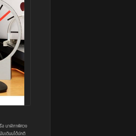
หรือ นาฬิกาพิศวง
มันเดินนได้ปกติ