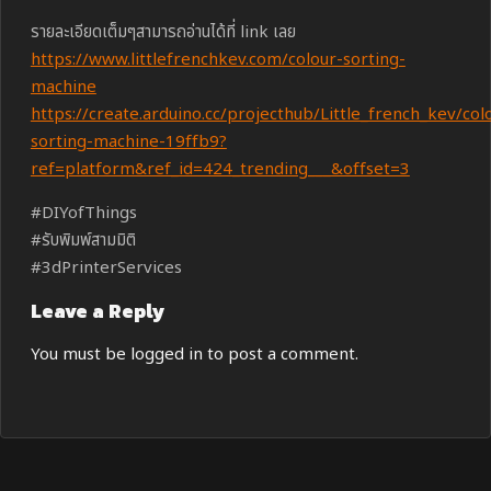
รายละเอียดเต็มๆสามารถอ่านได้ที่ link เลย
https://www.littlefrenchkev.com/colour-sorting-
machine
https://create.arduino.cc/projecthub/Little_french_kev/col
sorting-machine-19ffb9?
ref=platform&ref_id=424_trending___&offset=3
#DIYofThings
#รับพิมพ์สามมิติ
#3dPrinterServices
Leave a Reply
You must be
logged in
to post a comment.