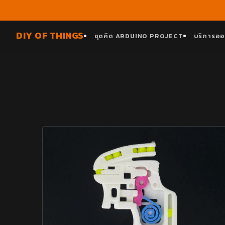
DIY OF THINGS
ชุดคิด ARDUINO PROJECT
บริการออ